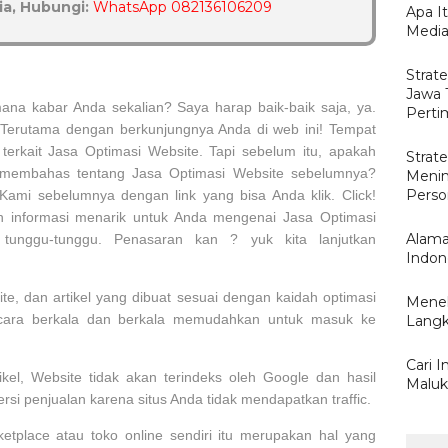
a, Hubungi:
WhatsApp 082136106209
Apa I
Medi
Strat
Jawa 
na kabar Anda sekalian? Saya harap baik-baik saja, ya.
Pert
i. Terutama dengan berkunjungnya Anda di web ini! Tempat
erkait Jasa Optimasi Website. Tapi sebelum itu, apakah
Strate
membahas tentang Jasa Optimasi Website sebelumnya?
Menin
Perso
ami sebelumnya dengan link yang bisa Anda klik. Click!
 informasi menarik untuk Anda mengenai Jasa Optimasi
Alama
tunggu-tunggu. Penasaran kan ? yuk kita lanjutkan
Indon
ite, dan artikel yang dibuat sesuai dengan kaidah optimasi
Menel
ecara berkala dan berkala memudahkan untuk masuk ke
Langk
Cari I
ikel, Website tidak akan terindeks oleh Google dan hasil
Maluk
si penjualan karena situs Anda tidak mendapatkan traffic.
ketplace atau toko online sendiri itu merupakan hal yang