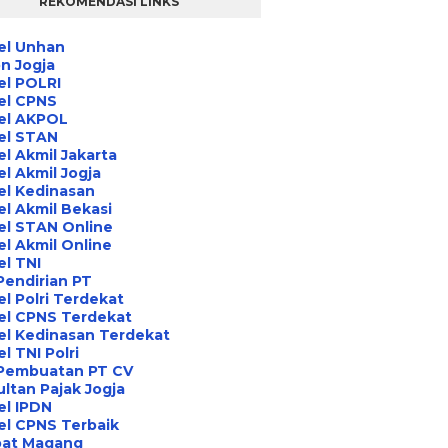
REKOMENDASI LINKS
el Unhan
n Jogja
el POLRI
el CPNS
el AKPOL
el STAN
l Akmil Jakarta
l Akmil Jogja
el Kedinasan
l Akmil Bekasi
el STAN Online
l Akmil Online
l TNI
Pendirian PT
l Polri Terdekat
el CPNS Terdekat
el Kedinasan Terdekat
l TNI Polri
 Pembuatan PT CV
ltan Pajak Jogja
el IPDN
el CPNS Terbaik
at Magang