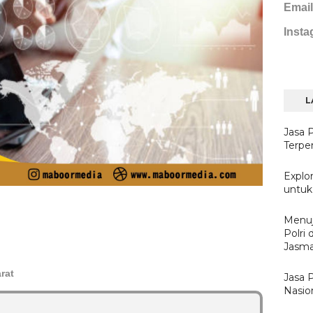
Email
Insta
L
Jasa 
Terpe
Explor
untuk
Menuj
Polri
Jasma
rat
Jasa 
Nasio