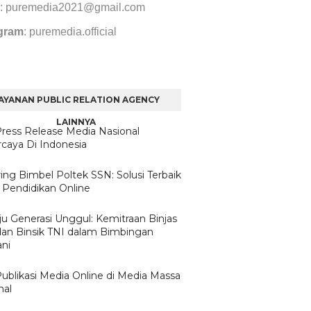
: puremedia2021@gmail.com
gram
: puremedia.official
AYANAN PUBLIC RELATION AGENCY
LAINNYA
Press Release Media Nasional
rcaya Di Indonesia
ing Bimbel Poltek SSN: Solusi Terbaik
 Pendidikan Online
u Generasi Unggul: Kemitraan Binjas
 dan Binsik TNI dalam Bimbingan
ni
Publikasi Media Online di Media Massa
nal