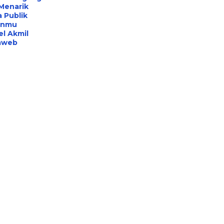
Menarik
 Publik
anmu
l Akmil
aweb