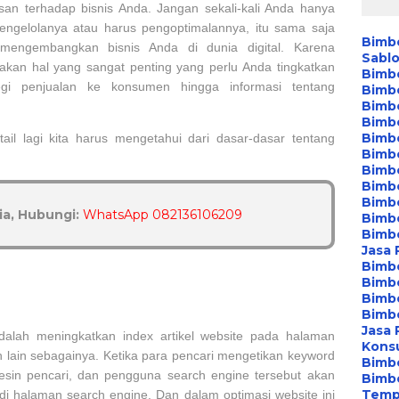
san terhadap bisnis Anda. Jangan sekali-kali Anda hanya
pengelolanya atau harus pengoptimalannya, itu sama saja
Bimb
ngembangkan bisnis Anda di dunia digital. Karena
Sablo
pakan hal yang sangat penting yang perlu Anda tingkatkan
Bimb
gi penjualan ke konsumen hingga informasi tentang
Bimb
Bimb
Bimb
Bimbe
il lagi kita harus mengetahui dari dasar-dasar tentang
Bimbe
Bimb
Bimbe
Bimb
a, Hubungi:
WhatsApp 082136106209
Bimbe
Bimbe
Jasa 
Bimbe
Bimb
Bimb
Bimbe
Jasa
 adalah meningkatkan index artikel website pada halaman
Konsu
n lain sebagainya. Ketika para pencari mengetikan keyword
Bimb
sin pencari, dan pengguna search engine tersebut akan
Bimb
Temp
 di halaman search engine. Dan dalam optimasi website ini