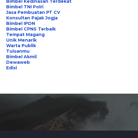
Bimbel Kedinasan Terdekat
Bimbel TNI Polri
Jasa Pembuatan PT CV
Konsultan Pajak Jogja
Bimbel IPDN
Bimbel CPNS Terbaik
Tempat Magang
Unik Menarik
Warta Publik
Tuisanmu
Bimbel Akmil
Dewaweb
Edisi