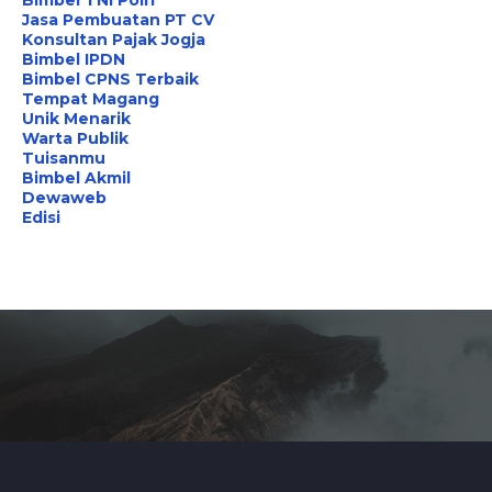
Jasa Pembuatan PT CV
Konsultan Pajak Jogja
Bimbel IPDN
Bimbel CPNS Terbaik
Tempat Magang
Unik Menarik
Warta Publik
Tuisanmu
Bimbel Akmil
Dewaweb
Edisi