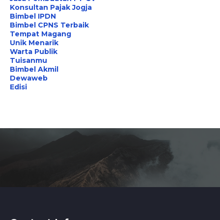
Konsultan Pajak Jogja
Bimbel IPDN
Bimbel CPNS Terbaik
Tempat Magang
Unik Menarik
Warta Publik
Tuisanmu
Bimbel Akmil
Dewaweb
Edisi